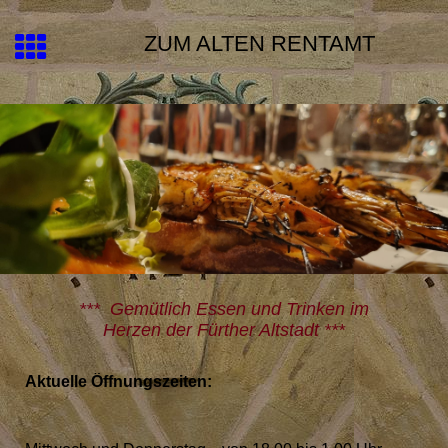
ZUM ALTEN RENTAMT
*** G
emütlich Essen und Trinken im
Herzen der Fürther Altstadt ***
Aktuelle Öffnungszeiten: